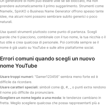
Un generatore di nomi può essere utile se sei bloccato, ma non
prendere automaticamente il primo suggerimento. Strumenti come
Namelix, SpinXO o Business Name Generator offrono spesso tante
idee, ma alcuni nomi possono sembrare subito generici o poco
naturali.
Usa questi strumenti piuttosto come punto di partenza. Scegli
parole che ti piacciono, combinale con il tuo nome, la tua nicchia o il
tuo stile e crea qualcosa di personale. Poi controlla sempre se il
nome è già usato su YouTube e sulle altre piattaforme social.
Errori comuni quando scegli un nuovo
nome YouTube
Usare troppi numeri:
“Gamer123456” sembra meno forte ed è
difficile da ricordare.
Usare caratteri speciali:
simboli come @, #, _ o punti extra rendono
il nome più difficile da pronunciare.
Scegliere un nome legato a una moda:
le tendenze cambiano in
fretta. Meglio scegliere qualcosa che possa rappresentarti più a