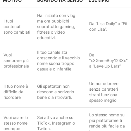
MOTIVO
QUANDO HA SENSO
ESEMPIO
Hai iniziato con vlog,
I tuoi
ma ora pubblichi
Da “Lisa Daily” a “Fit
contenuti
soprattutto gaming,
con Lisa”.
sono cambiati
fitness o video
educativi.
Il tuo canale sta
Vuoi
Da
crescendo e il vecchio
sembrare più
“xXGameBoy123Xx”
nome suona troppo
professionale
a “LevelUp Lars”.
casuale o infantile.
Un nome breve
Il tuo nome è
Gli spettatori non
senza caratteri
difficile da
riescono a scriverlo
strani funziona
ricordare
bene o a ritrovarti.
spesso meglio.
Lo stesso nome su
Vuoi usare lo
Sei attivo anche su
più piattaforme ti
stesso nome
TikTok, Instagram o
rende più facile da
ovunque
Twitch.