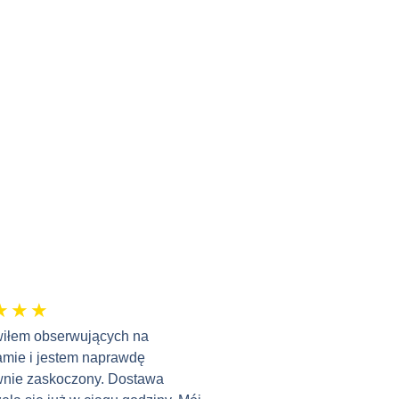
★
★
★
iłem obserwujących na
amie i jestem naprawdę
wnie zaskoczony. Dostawa