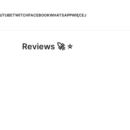
UTUBE
TWITCH
FACEBOOK
WHATSAPP
WIĘCEJ
Reviews 🚀 ⭐️