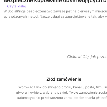
Bezpieczne kupowanie obserwujących b
Czytaj dalej
W SocialKings bezpieczeństwo zawsze jest na pierwszym miejsc
sprawdzonych metod. Nasze usługi są zaprojektowane tak, aby wyg
Dodatkowo pracujemy z dostawą stopniową. Oznacza to, że Twoi ob
realistyczny wzrost i minimalizuje ryzyko.
Szybka dostawa i realne wyniki
Po złożeniu zamówienia często rozpoczynamy realizację w ciągu
Ciekawi Cię, jak prze
godzin. Niezależnie od tego, czy wybierzesz kupowanie obserwuj
Nasi klienci wybierają SocialKings, ponieważ dotrzymujemy obietn
1
Złóż zamówienie
Większy zasięg i wiarygodność w medi
Wprowadź link do swojego profilu, kanału, posta, filmu l
Większa liczba obserwujących i interakcji nie tylko sprawia, że T
utworu i wybierz wybrany pakiet. Twoje zamówienie zosta
szerszej publiczności, gdy istnieje już zaangażowanie.
automatycznie przetworzone zaraz po dokonaniu płatnoś
Dzięki inteligentnemu wykorzystaniu naszych usług możesz: