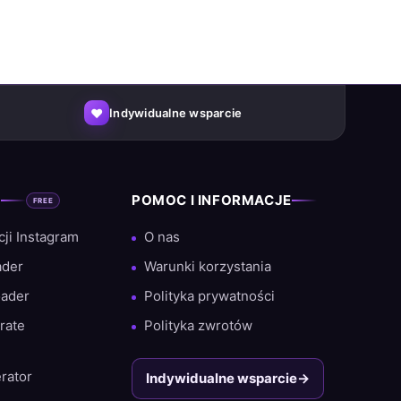
♥
Indywidualne wsparcie
A
POMOC I INFORMACJE
FREE
eń i dużemu odsetkowi powracających klientów
ji Instagram
O nas
ader
Warunki korzystania
oader
Polityka prywatności
rate
Polityka zwrotów
rator
Indywidualne wsparcie
→