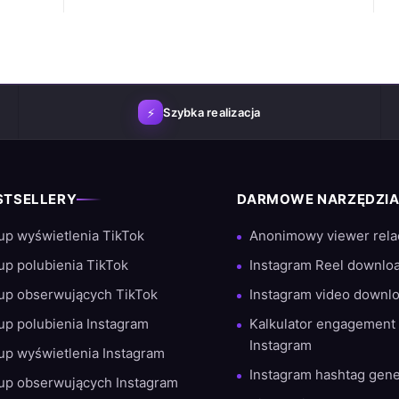
⚡
Szybka realizacja
STSELLERY
DARMOWE NARZĘDZI
 na jakości i satysfakcji klienta. Dzięki tysiącom udanych zamówi
up wyświetlenia TikTok
Anonimowy viewer relac
up polubienia TikTok
Instagram Reel downlo
up obserwujących TikTok
Instagram video downl
up polubienia Instagram
Kalkulator engagement 
Instagram
up wyświetlenia Instagram
Instagram hashtag gene
up obserwujących Instagram