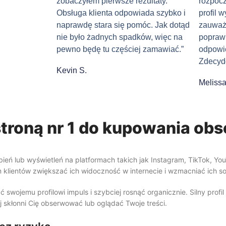
zobaczyłem pierwsze rezultaty.
rozpocz
Obsługa klienta odpowiada szybko i
profil 
naprawdę stara się pomóc. Jak dotąd
zauważa
nie było żadnych spadków, więc na
poprawi
pewno będę tu częściej zamawiać.”
odpowie
Zdecyd
Kevin S.
Melissa
stroną nr 1 do kupowania ob
eń lub wyświetleń na platformach takich jak Instagram, TikTok, You
lientów zwiększać ich widoczność w internecie i wzmacniać ich soc
wojemu profilowi impuls i szybciej rosnąć organicznie. Silny profil 
j skłonni Cię obserwować lub oglądać Twoje treści.