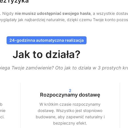
ez ryzyka
u. Nigdy
nie musisz udostępniać swojego hasła
, a wszystkie dost
lądały jak najbardziej naturalnie, dzięki czemu Twoje konto pozos
serwujący, polubienia lub wyświetlenia nie pojawiają się jednoraz
24-godzinna automatyczna realizacja
Jak to działa?
 24 godzin. W zależności od wybranego pakietu zobaczysz wyraźne 
biega Twoje zamówienie? Oto jak to działa w 3 prostych kr
ących na Instagramie, wyświetleń na TikToku czy streamów na Spot
ic:
prawdziwy wzrost, przejrzysta obsługa i stała jakość
.
2
Rozpoczynamy dostawę
ach społecznościowych
ub
W krótkim czasie rozpoczynamy
wój profil wygląda lepiej, ale także zwiększa zasięg. Platformy medi
nie
dostawę. Wszystko jest stopniowo
ci.
budowane, aby zapewnić naturalny i
bezpieczny efekt.