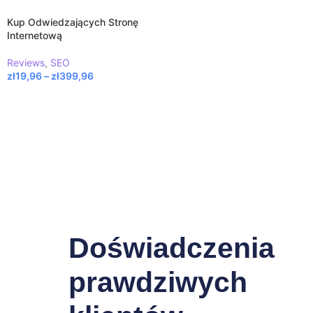
Kup Odwiedzających Stronę
Internetową
Reviews
,
SEO
zł
19,96
–
zł
399,96
Doświadczenia
prawdziwych