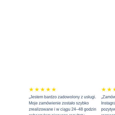
★
★
★
★
★
★
★
„Jestem bardzo zadowolony z usługi.
„Zamów
Moje zamówienie zostało szybko
Instagr
zrealizowane i w ciągu 24–48 godzin
pozyty