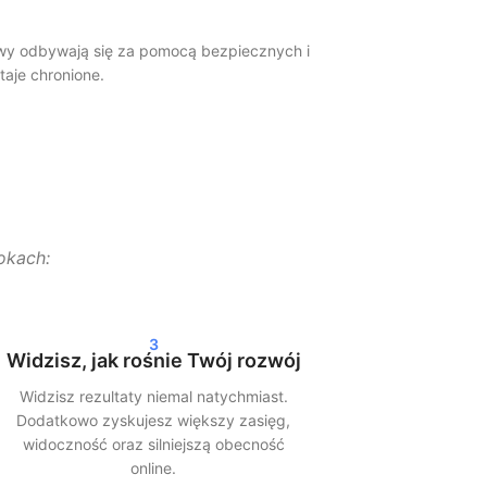
awy odbywają się za pomocą bezpiecznych i
taje chronione.
owo, lecz są rozłożone w czasie. Zapewnia to
wyniki w swoich statystykach w ciągu 24–72
okach:
ify — zapewniamy szybką i sprawną realizację.
3
Widzisz, jak rośnie Twój rozwój
Widzisz rezultaty niemal natychmiast.
ów społecznościowych szybciej pokazują treści
Dodatkowo zyskujesz większy zasięg,
widoczność oraz silniejszą obecność
online.