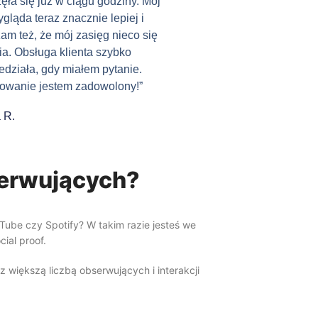
ęła się już w ciągu godziny. Mój
wygląda teraz znacznie lepiej i
m też, że mój zasięg nieco się
a. Obsługa klienta szybko
działa, gdy miałem pytanie.
owanie jestem zadowolony!”
 R.
serwujących?
Tube czy Spotify? W takim razie jesteś we
ial proof.
z większą liczbą obserwujących i interakcji