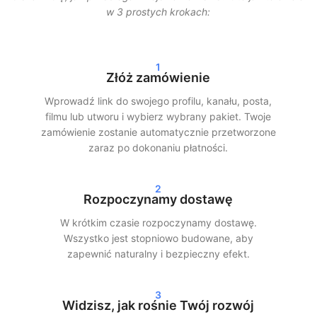
sprawdzonych metod. Nasze usługi są zaprojektowane tak,
w 3 prostych krokach:
aby wyglądały jak najbardziej naturalnie, dzięki czemu Twoje
konto pozostaje chronione.
1
Dodatkowo pracujemy z dostawą stopniową. Oznacza to, że
Złóż zamówienie
Twoi obserwujący, polubienia lub wyświetlenia nie pojawiają się
jednorazowo, lecz są rozłożone w czasie. Zapewnia to
Wprowadź link do swojego profilu, kanału, posta,
realistyczny wzrost i minimalizuje ryzyko.
filmu lub utworu i wybierz wybrany pakiet. Twoje
zamówienie zostanie automatycznie przetworzone
Szybka dostawa i realne wyniki
zaraz po dokonaniu płatności.
Po złożeniu zamówienia często rozpoczynamy realizację w
2
ciągu 24 godzin. W zależności od wybranego pakietu
Rozpoczynamy dostawę
zobaczysz wyraźne wyniki w swoich statystykach w ciągu 24–
W krótkim czasie rozpoczynamy dostawę.
72 godzin. Niezależnie od tego, czy wybierzesz kupowanie
Wszystko jest stopniowo budowane, aby
obserwujących na Instagramie, wyświetleń na TikToku czy
zapewnić naturalny i bezpieczny efekt.
streamów na Spotify — zapewniamy szybką i sprawną
realizację.
3
Nasi klienci wybierają SocialKings, ponieważ dotrzymujemy
Widzisz, jak rośnie Twój rozwój