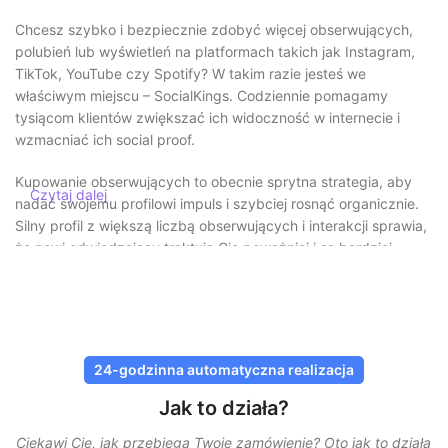
Chcesz szybko i bezpiecznie zdobyć więcej obserwujących,
polubień lub wyświetleń na platformach takich jak Instagram,
TikTok, YouTube czy Spotify? W takim razie jesteś we
właściwym miejscu – SocialKings. Codziennie pomagamy
tysiącom klientów zwiększać ich widoczność w internecie i
wzmacniać ich social proof.
Kupowanie obserwujących to obecnie sprytna strategia, aby
Czytaj dalej
nadać swojemu profilowi impuls i szybciej rosnąć organicznie.
Silny profil z większą liczbą obserwujących i interakcji sprawia,
że nowi odwiedzający traktują Cię poważniej i są bardziej
skłonni Cię obserwować lub oglądać Twoje treści.
Bezpieczne kupowanie obserwujących
bez ryzyka
24-godzinna automatyczna realizacja
W SocialKings bezpieczeństwo zawsze jest na pierwszym
Jak to działa?
miejscu. Nigdy
nie musisz udostępniać swojego hasła
, a
wszystkie dostawy odbywają się za pomocą bezpiecznych i
Ciekawi Cię, jak przebiega Twoje zamówienie? Oto jak to działa