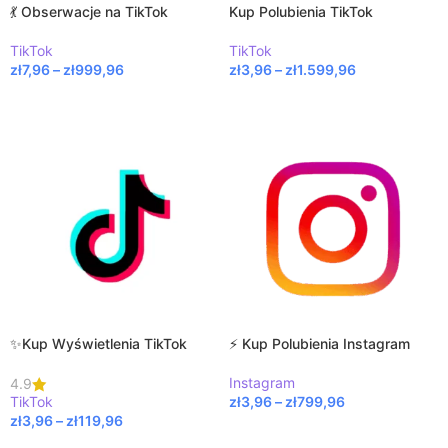
💃 Obserwacje na TikTok
Kup Polubienia TikTok
TikTok
TikTok
zł
7,96
–
zł
999,96
zł
3,96
–
zł
1.599,96
WYBIERZ OPCJE
WYBIERZ OPCJE
✨Kup Wyświetlenia TikTok
⚡ Kup Polubienia Instagram
Instagram
4.9
TikTok
zł
3,96
–
zł
799,96
zł
3,96
–
zł
119,96
WYBIERZ OPCJE
WYBIERZ OPCJE