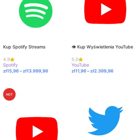
Kup Spotify Streams
👁️ Kup Wyświetlenia YouTube
4.9
5.0
Spotify
YouTube
zł
15,96
–
zł
13.999,96
zł
11,96
–
zł
2.399,96
WYBIERZ OPCJE
WYBIERZ OPCJE
HOT