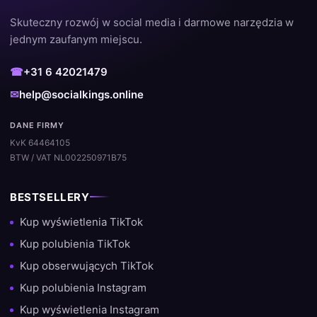
Dlaczego klienci wybierają SocialKings
Skuteczny rozwój w social media i darmowe narzędzia w
jednym zaufanym miejscu.
Wyróżniamy się na tle innych dostawców dzięki naszemu
skupieniu na jakości i satysfakcji klienta. Dzięki tysiącom
☎
+31 6 42021479
udanych zamówień i dużemu odsetkowi powracających
klientów dokładnie wiemy, co działa.
✉
help@socialkings.online
✔️ Szybkie i automatyczne przetwarzanie
DANE FIRMY
KvK 64464105
✔️ Bez konieczności podawania hasła
BTW / VAT NL002250971B75
✔️ Bezpieczna i stabilna dostawa
BESTSELLERY
✔️ Wsparcie w przypadku pytań
Kup wyświetlenia TikTok
✔️ Odpowiednie dla wszystkich głównych platform
Kup polubienia TikTok
Kup obserwujących TikTok
Doświadczenie i wiedza w zakresie
Kup polubienia Instagram
rozwoju w mediach
Kup wyświetlenia Instagram
społecznościowych