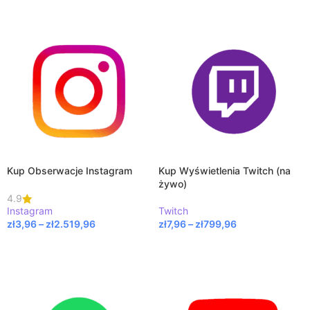
Kup Obserwacje Instagram
Kup Wyświetlenia Twitch (na
żywo)
4.9
Instagram
Twitch
zł
3,96
–
zł
2.519,96
zł
7,96
–
zł
799,96
WYBIERZ OPCJE
WYBIERZ OPCJE