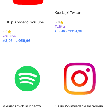
Kup Lajki Twitter
🦹‍♀️ Kup Abonenci YouTube
5.0
Twitter
zł
3,96
–
zł
319,96
4.9
YouTube
WYBIERZ OPCJE
zł
3,96
–
zł
959,96
WYBIERZ OPCJE
Miesięcznych słuchaczy
⚡ Kup Wyświetlenia Instagram