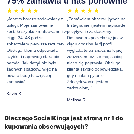
75% zamawia u nas ponownie
★
★
★
★
★
★
★
★
★
★
„Jestem bardzo zadowolony z
„Zamówiłem obserwujących na
usługi. Moje zamówienie
Instagramie i jestem naprawdę
zostało szybko zrealizowane i w
pozytywnie zaskoczony.
ciągu 24–48 godzin
Dostawa rozpoczęła się już w
zobaczyłem pierwsze rezultaty.
ciągu godziny. Mój profil
Obsługa klienta odpowiada
wygląda teraz znacznie lepiej i
szybko i naprawdę stara się
zauważam też, że mój zasięg
pomóc. Jak dotąd nie było
nieco się poprawia. Obsługa
żadnych spadków, więc na
klienta szybko odpowiedziała,
pewno będę tu częściej
gdy miałem pytanie.
zamawiać.”
Zdecydowanie jestem
zadowolony!”
Kevin S.
Melissa R.
Dlaczego SocialKings jest stroną nr 1 do
kupowania obserwujących?