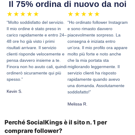
Il 75% ordina di nuovo da noi
★
★
★
★
★
★
★
★
★
★
“Molto soddisfatto del servizio.
“Ho ordinato follower Instagram
Il mio ordine è stato preso in
e sono rimasto davvero
carico rapidamente e entro 24–
piacevolmente sorpreso. La
48 ore ho già visto i primi
consegna è iniziata entro
risultati arrivare. Il servizio
un’ora. Il mio profilo ora appare
clienti risponde velocemente e
molto più forte e noto anche
pensa davvero insieme a te.
che la mia portata sta
Finora non ho avuto cali, quindi
migliorando leggermente. Il
ordinerò sicuramente qui più
servizio clienti ha risposto
spesso.”
rapidamente quando avevo
una domanda. Assolutamente
Kevin S.
soddisfatto!”
Melissa R.
Perché SocialKings è il sito n. 1 per
comprare follower?