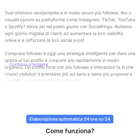
Vuoi ottenere rapidamente e in modo sicuro più follower, like o
visualizzazioni su piattaforme come Instagram, TikTok, YouTube
o Spotify? Allora sei nel posto giusto con SocialKings. Aiutiamo
ogni giorno migliaia di clienti ad aumentare la loro visibilità
online e a rafforzare la loro social proof.
Comprare follower è oggi una strategia intelligente per dare una
spinta al tuo profilo e crescere più rapidamente in modo
Continua a leggere
organico. Un profilo forte con più follower e interazioni fa sì che
i nuovi visitatori ti prendano più sul serio e siano più propensi a
seguirti o a guardare i tuoi contenuti.
Acquistare follower in modo sicuro e
senza rischi
Presso SocialKings la sicurezza è sempre al primo posto. Non
Elaborazione automatica 24 ore su 24
devi mai condividere la tua password
e tutte le consegne
Come funziona?
avvengono tramite metodi sicuri e comprovati. I nostri servizi
sono progettati per apparire il più naturali possibile, così che il