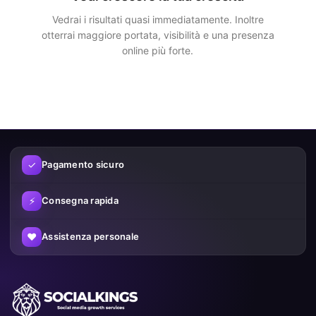
media
Vedrai i risultati quasi immediatamente. Inoltre
otterrai maggiore portata, visibilità e una presenza
Più follower e interazioni non solo migliorano l’aspetto del tuo
online più forte.
profilo, ma aumentano anche la tua visibilità. Le piattaforme
social mostrano i contenuti più rapidamente a un pubblico più
ampio quando è già presente engagement.
Utilizzando in modo intelligente i nostri servizi puoi:
Aumentare la tua visibilità
✓
Pagamento sicuro
Costruire più fiducia
⚡
Consegna rapida
Crescere più velocemente sui social media
♥
Assistenza personale
Aumentare le tue possibilità di contenuti virali
Perché i clienti scelgono SocialKings
Ci distinguiamo dagli altri fornitori per la nostra attenzione alla