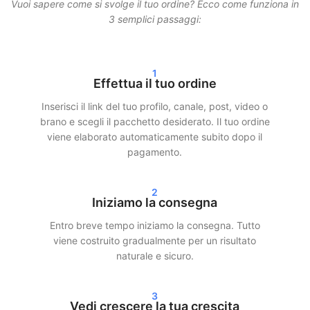
Vuoi sapere come si svolge il tuo ordine? Ecco come funziona in
tuo account rimanga protetto.
3 semplici passaggi:
Inoltre lavoriamo con una consegna graduale. Questo significa
che i tuoi follower, like o visualizzazioni non arrivano tutti in una
1
volta, ma sono distribuiti nel tempo. Questo garantisce una
Effettua il tuo ordine
crescita realistica e minimizza i rischi.
Inserisci il link del tuo profilo, canale, post, video o
Consegna rapida e risultati reali
brano e scegli il pacchetto desiderato. Il tuo ordine
viene elaborato automaticamente subito dopo il
pagamento.
Dopo il tuo ordine iniziamo spesso la consegna entro 24 ore. A
seconda del pacchetto scelto, vedrai risultati chiari nelle tue
statistiche entro 24–72 ore. Che tu scelga di comprare follower
2
Instagram, visualizzazioni TikTok o stream Spotify —
Iniziamo la consegna
garantiamo una consegna rapida ed efficiente.
Entro breve tempo iniziamo la consegna. Tutto
viene costruito gradualmente per un risultato
I nostri clienti scelgono SocialKings perché manteniamo ciò che
naturale e sicuro.
promettiamo:
crescita reale, servizio trasparente e qualità
costante
.
3
Più visibilità e credibilità sui social
Vedi crescere la tua crescita