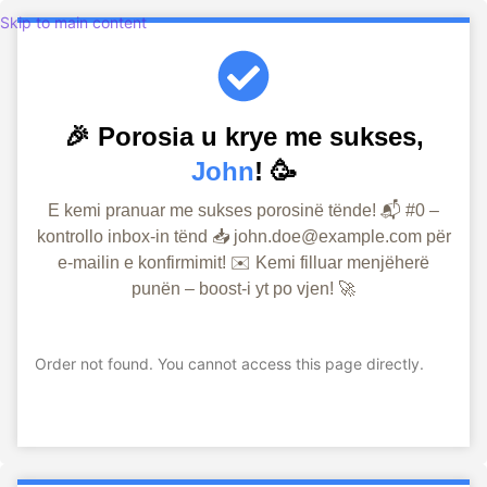
Skip to main content
🎉 Porosia u krye me sukses,
John
! 🥳
E kemi pranuar me sukses porosinë tënde! 📬 #0 –
kontrollo inbox-in tënd 📥 john.doe@example.com për
e-mailin e konfirmimit! ✉️ Kemi filluar menjëherë
punën – boost-i yt po vjen! 🚀
Order not found. You cannot access this page directly.