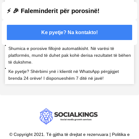
⚡ 🎉 Faleminderit për porosinë!
Ke pyetje? Na kontakto!
Shumica e porosive fillojnë automatikisht. Në varësi të
platformës, mund të duhet pak kohë derisa rezultatet të bëhen
të dukshme.
Ke pyetje? Shërbimi ynë i klientit në WhatsApp përgjigjet
brenda 24 orëve! I disponueshëm 7 ditë në javë!
© Copyright 2021. Të gjitha të drejtat e rezervuara | Politika e