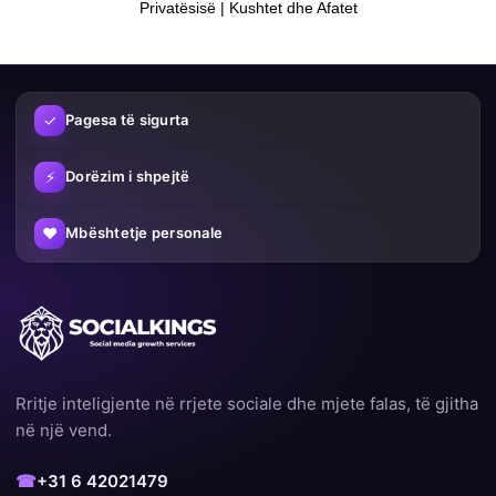
Privatësisë | Kushtet dhe Afatet
✓
Pagesa të sigurta
⚡
Dorëzim i shpejtë
♥
Mbështetje personale
Rritje inteligjente në rrjete sociale dhe mjete falas, të gjitha
në një vend.
☎
+31 6 42021479