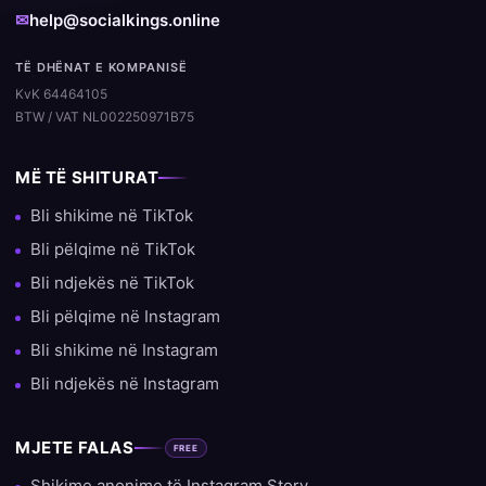
✉
help@socialkings.online
TË DHËNAT E KOMPANISË
KvK 64464105
BTW / VAT NL002250971B75
MË TË SHITURAT
Bli shikime në TikTok
Bli pëlqime në TikTok
Bli ndjekës në TikTok
Bli pëlqime në Instagram
Bli shikime në Instagram
Bli ndjekës në Instagram
MJETE FALAS
FREE
Shikime anonime të Instagram Story