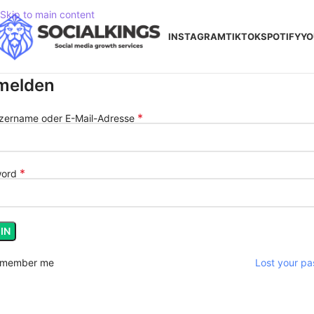
Skip to main content
INSTAGRAM
TIKTOK
SPOTIFY
YO
melden
*
zername oder E-Mail-Adresse
*
word
IN
member me
Lost your p