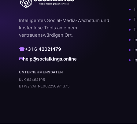
T
T
Intelligentes Social-Media-Wachstum und
kostenlose Tools an einem
T
vertrauenswürdigen Ort.
I
☎
+31 6 42021479
I
✉
help@socialkings.online
I
UNTERNEHMENSDATEN
KvK 64464105
BTW / VAT NL002250971B75