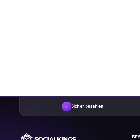
✓
Sicher bezahlen
BE