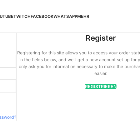
UTUBE
TWITCH
FACEBOOK
WHATSAPP
MEHR
Register
Registering for this site allows you to access your order statu
in the fields below, and we'll get a new account set up for y
only ask you for information necessary to make the purcha
easier.
REGISTRIEREN
assword?