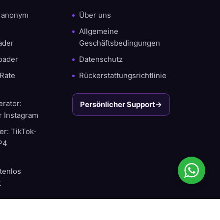
r anonym
Über uns
Allgemeine
ader
Geschäftsbedingungen
oader
Datenschutz
Rate
Rückerstattungsrichtlinie
rator:
Persönlicher Support
→
r Instagram
r: TikTok-
MP4
tenlos
t