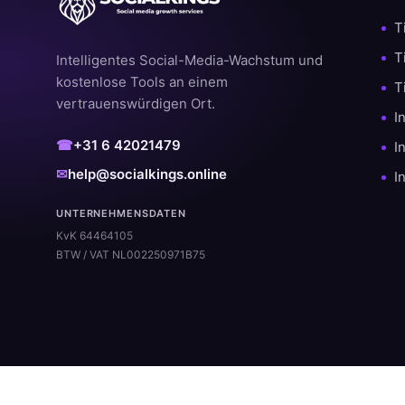
T
T
Intelligentes Social-Media-Wachstum und
kostenlose Tools an einem
T
vertrauenswürdigen Ort.
I
☎
+31 6 42021479
I
✉
help@socialkings.online
I
UNTERNEHMENSDATEN
KvK 64464105
BTW / VAT NL002250971B75