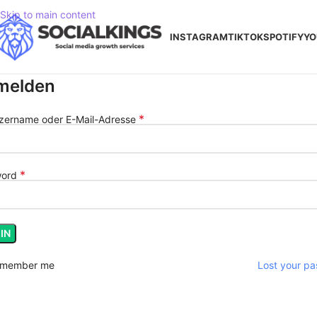
Skip to main content
INSTAGRAM
TIKTOK
SPOTIFY
YO
melden
*
zername oder E-Mail-Adresse
*
word
IN
member me
Lost your p