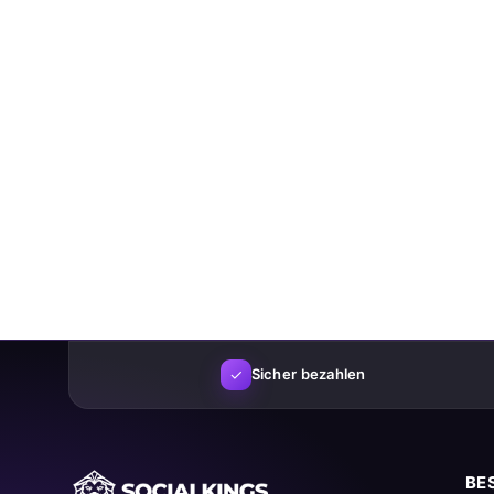
✓
Sicher bezahlen
BE