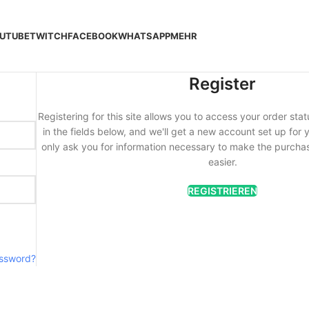
UTUBE
TWITCH
FACEBOOK
WHATSAPP
MEHR
Register
Registering for this site allows you to access your order statu
in the fields below, and we'll get a new account set up for y
only ask you for information necessary to make the purcha
easier.
REGISTRIEREN
assword?