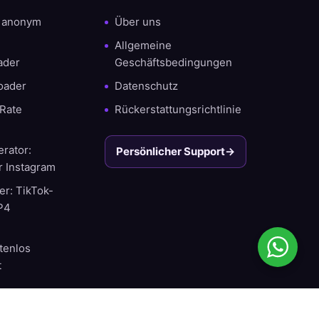
r anonym
Über uns
Allgemeine
ader
Geschäftsbedingungen
oader
Datenschutz
Rate
Rückerstattungsrichtlinie
rator:
Persönlicher Support
→
r Instagram
r: TikTok-
MP4
tenlos
t